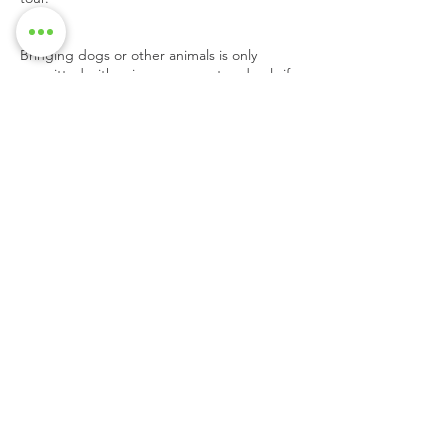
Pets
Bringing dogs or other animals is only
permitted with prior agreement and only if
it does not disturb other participants.
Photos & Videos
Photos or videos may be taken during the
tour. By participating, you agree that any
image in which you appear may be used for
documentation or promotional purposes. If
you do not agree, please inform us before
Contact Details
Igor Mitoraj "Centurione", Am Kranen,
Bamberg, Germany
+4915144019843
reservations@nurembergfreetour.com