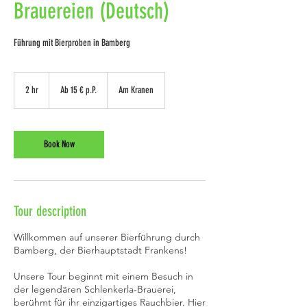
Brauereien (Deutsch)
Führung mit Bierproben in Bamberg
Ab
15
2 hr
2
Ab 15 € p.P.
Am Kranen
€
p.P.
h
r
Book Now
Tour description
Willkommen auf unserer Bierführung durch
Bamberg, der Bierhauptstadt Frankens!
Unsere Tour beginnt mit einem Besuch in
der legendären Schlenkerla-Brauerei,
berühmt für ihr einzigartiges Rauchbier. Hier